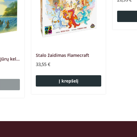
Stalo žaidimas Flamecraft
Stalo žaidimas Catan: Jūrų keliautojai...
33,55 €
Į krepšelį