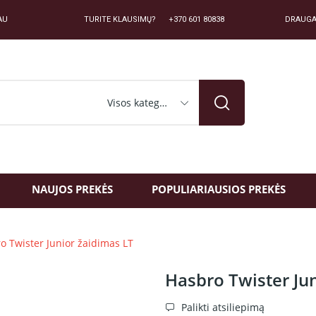
AU
TURITE KLAUSIMŲ? +370 601 80838
DRAUGA
Visos kategorijos
NAUJOS PREKĖS
POPULIARIAUSIOS PREKĖS
o Twister Junior žaidimas LT
Hasbro Twister Ju
Palikti atsiliepimą