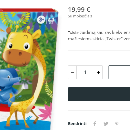
19,99 €
Su mokesčiais
žaidimą sau ras kiekviena
Twister
mažiesiems skirta „Twister“ vers
Bendrinti