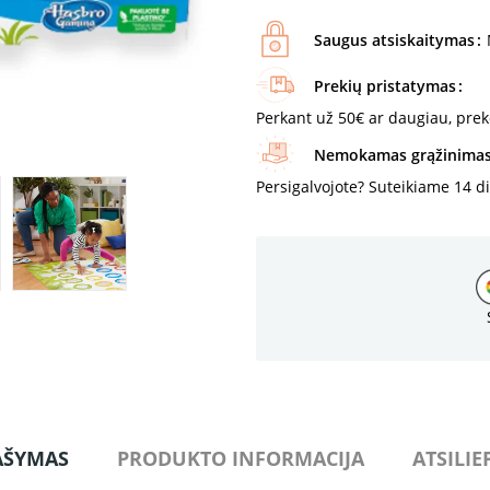
Saugus atsiskaitymas
Prekių pristatymas
Perkant už 50€ ar daugiau, pre
Nemokamas grąžinima
Persigalvojote? Suteikiame 14 d
AŠYMAS
PRODUKTO INFORMACIJA
ATSILIE