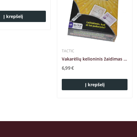
Į krepšelį
TACTIC
Vakarėlių kelioninis žaidimas Lažinkimės TACTIC
6,99 €
Į krepšelį