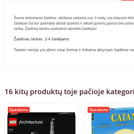
Šiame linksmame žaidime, skirtame vaikams nuo 3 metų, yra dvipusis kilimėli
žaidėjas čia turi galimybę atrasti spalvas ir atkurti gyvūnų garsus bei judesi
ranką. Žaidimą laimės paskutinis stovintis žaidėjas!
Žaidimas skirtas: 2-4 žaid
ėjams.
Twister versija yra įdomi visai šeimai ir tinkama aktyviam žaidimui n
16 kitų produktų toje pačioje kategori
Išparduota
Išparduota