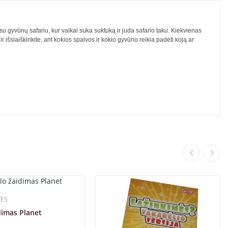
su gyvūnų safariu, kur vaikai suka suktuką ir juda safario taku. Kiekvienas
ir išsiaiškinkite, ant kokios spalvos ir kokio gyvūno reikia padėti koją ar
MES
dimas Planet