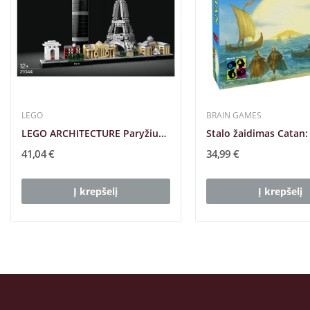
LEGO
BRAIN GAMES
LEGO ARCHITECTURE Paryžius, 21044
41,04 €
34,99 €
Į krepšelį
Į krepšelį