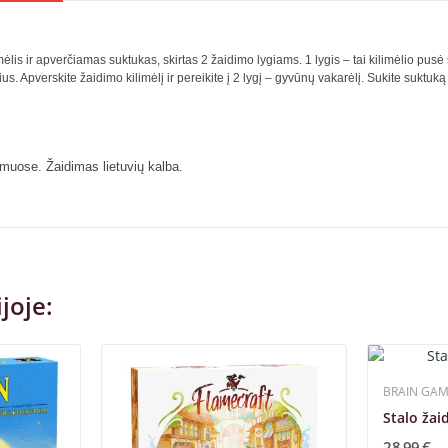
s ir apverčiamas suktukas, skirtas 2 žaidimo lygiams. 1 lygis – tai kilimėlio pusė 
us. Apverskite žaidimo kilimėlį ir pereikite į 2 lygį – gyvūnų vakarėlį. Sukite suktuką 
amuose. Žaidimas lietuvių kalba.
joje:
BRAIN GA
Stalo žai
28,99 €