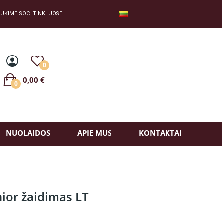
UKIME SOC. TINKLUOSE
0
0,00 €
0
NUOLAIDOS
APIE MUS
KONTAKTAI
nior žaidimas LT