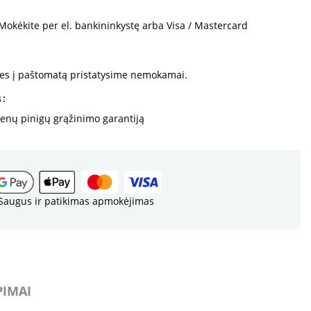
Mokėkite per el. bankininkystę arba Visa / Mastercard
kes į paštomatą pristatysime nemokamai.
s
ienų pinigų grąžinimo garantiją
Saugus ir patikimas apmokėjimas
PIMAI