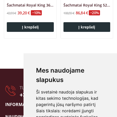
Šachmatai Royal King 36x36cm
Šachmatai Royal King 52x52cm
39,20 €
−10%
86,84 €
−20%
43,55 €
108,55 €
Į krepšelį
Į krepšelį
Mes naudojame
slapukus
TURITE KLAUSIMŲ?
Ši svetainė naudoja slapukus ir
+370 601 80838
kitas sekimo technologijas, kad
INFORMACIJA

pagerintų jūsų naršymo patirtį
šiais tikslais:
norėdami įjungti
NAUDINGA!