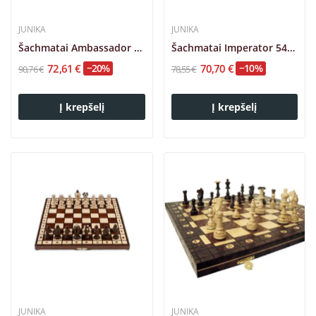
JUNIKA
JUNIKA
Šachmatai Ambassador 54x54cm
Šachmatai Imperator 54x54cm
72,61 €
−20%
70,70 €
−10%
90,76 €
78,55 €
Į krepšelį
Į krepšelį
JUNIKA
JUNIKA