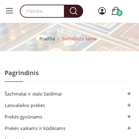
0
Pradžia
Sumažinta kaina
Pagrindinis
Šachmatai ir stalo žaidimai

Laisvalaikio prekės

Prekės gyvūnams

Prekės vaikams ir kūdikiams
