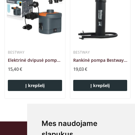
BESTWAY
BESTWAY
Elektrinė dvipusė pompa 6V Bestway 62141
Rankinė pompa Bestway 62030
15,40 €
19,03 €
Į krepšelį
Į krepšelį
Mes naudojame
slapukus