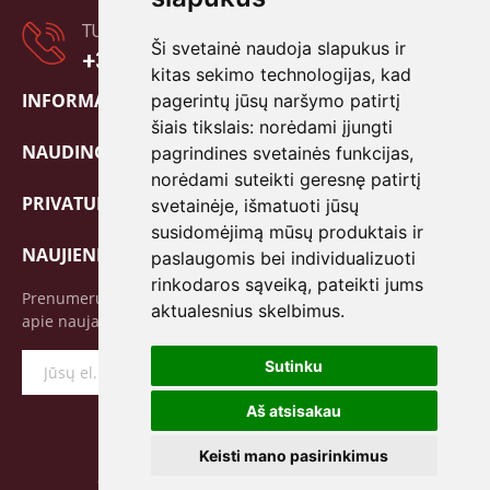
TURITE KLAUSIMŲ?
Ši svetainė naudoja slapukus ir
+370 601 80838
kitas sekimo technologijas, kad
INFORMACIJA

pagerintų jūsų naršymo patirtį
šiais tikslais:
norėdami įjungti
NAUDINGA!

pagrindines svetainės funkcijas
,
norėdami suteikti geresnę patirtį
PRIVATUMO POLITIKA

svetainėje
,
išmatuoti jūsų
susidomėjimą mūsų produktais ir
NAUJIENLAIŠKIS
paslaugomis bei individualizuoti
rinkodaros sąveiką
,
pateikti jums
Prenumeruokite mūsų naujienlaiškį ir pirmieji sužinokite
aktualesnius skelbimus
.
apie naujausius pasiūlymus bei specialias akcijas!
Sutinku
Prenumeruoti
Aš atsisakau
Keisti mano pasirinkimus
© 2026 JUNIKA.LT | Visos teisės saugomos.