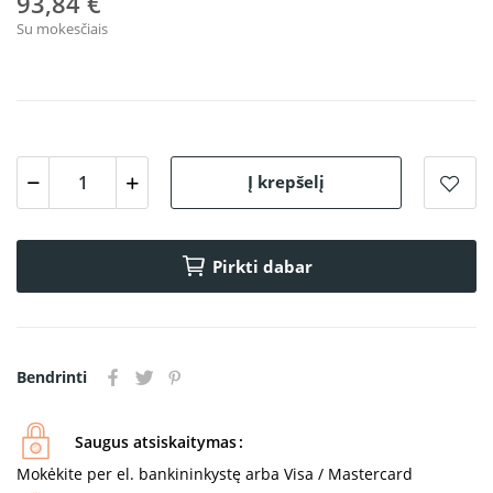
93,84 €
Su mokesčiais
Į krepšelį
Pirkti dabar
Bendrinti
Saugus atsiskaitymas
Mokėkite per el. bankininkystę arba Visa / Mastercard