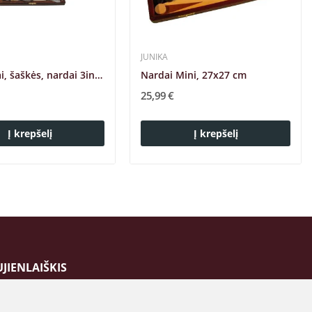
JUNIKA
Šachmatai, šaškės, nardai 3in1 40x40cm
Nardai Mini, 27x27 cm
25,99 €
Į krepšelį
Į krepšelį
JIENLAIŠKIS
umeruokite mūsų naujienlaiškį ir pirmieji sužinokite apie
ausius pasiūlymus bei specialias akcijas!