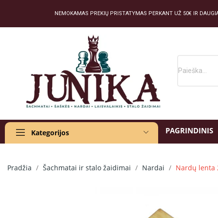
NEMOKAMAS PREKIŲ PRISTATYMAS PERKANT UŽ 50€ IR DAUGI
PAGRINDINIS
Kategorijos
Pradžia
Šachmatai ir stalo žaidimai
Nardai
Nardų lenta