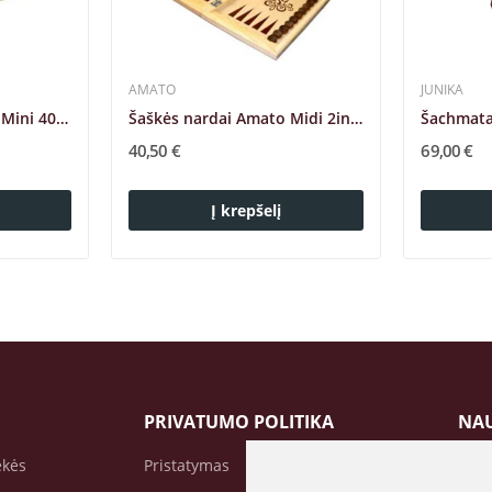
AMATO
JUNIKA
Nardai Amato Klasika Mini 40x40cm
Šaškės nardai Amato Midi 2in1 50x50cm
40,50 €
69,00 €
Į krepšelį
PRIVATUMO POLITIKA
NAU
ekės
Pristatymas
Pren
nauj