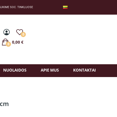
UKIME SOC. TINKLUOSE
0
0,00 €
0
NUOLAIDOS
APIE MUS
KONTAKTAI
8cm