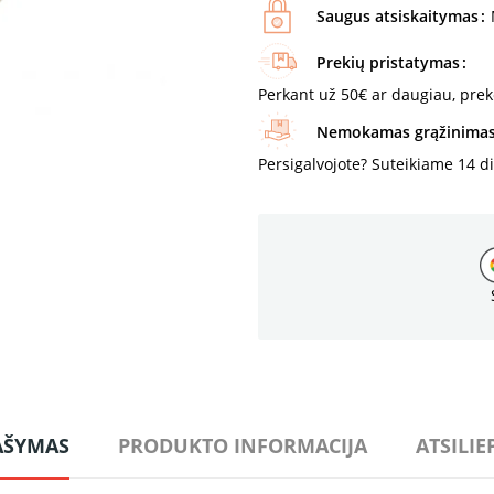
Saugus atsiskaitymas
Prekių pristatymas
Perkant už 50€ ar daugiau, pre
Nemokamas grąžinima
Persigalvojote? Suteikiame 14 d
AŠYMAS
PRODUKTO INFORMACIJA
ATSILIE