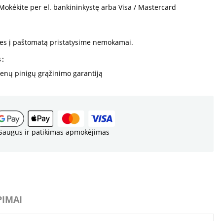
Mokėkite per el. bankininkystę arba Visa / Mastercard
kes į paštomatą pristatysime nemokamai.
s
ienų pinigų grąžinimo garantiją
Saugus ir patikimas apmokėjimas
PIMAI