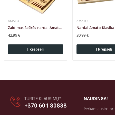
AMATO
AMATO
Žaidimas šaškės nardai Amato Maxi 2in1 60x60cm
42,99 €
30,99 €
Į krepšelį
Į krepšelį
NAUDINGA!
TURITE KLAUSIMŲ?
+370 601 80838
Perkamiausios pr