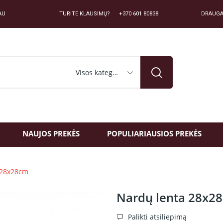
AU
TURITE KLAUSIMŲ? +370 601 80838
DRAUGA
Visos kategorijos
NAUJOS PREKĖS
POPULIARIAUSIOS PREKĖS
 28x28cm
Nardų lenta 28x2
Palikti atsiliepimą