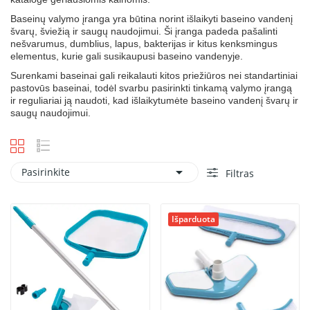
Baseinų valymo įranga yra būtina norint išlaikyti baseino vandenį
švarų, šviežią ir saugų naudojimui. Ši įranga padeda pašalinti
nešvarumus, dumblius, lapus, bakterijas ir kitus kenksmingus
elementus, kurie gali susikaupusi baseino vandenyje.
Surenkami baseinai gali reikalauti kitos priežiūros nei standartiniai
pastovūs baseinai, todėl svarbu pasirinkti tinkamą valymo įrangą
ir reguliariai ją naudoti, kad išlaikytumėte baseino vandenį švarų ir
saugų naudojimui.

Pasirinkite
Filtras
Išparduota