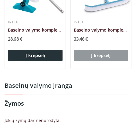
INTEX
INTEX
Baseino valymo komplektas Mini 3in1 Intex 28002
Baseino valymo komplektas Intex 29057
28,68 €
33,46 €
Į krepšelį
Į krepšelį
Baseinų valymo įranga
Žymos
Jokių žymų dar nenurodyta.