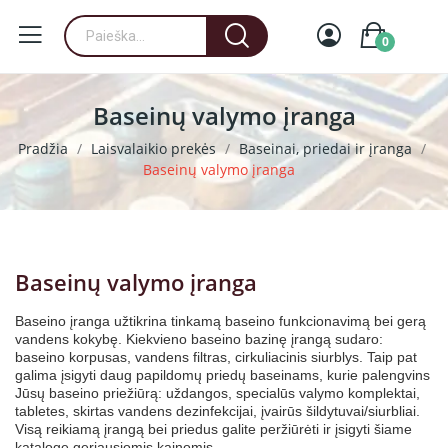
0
Baseinų valymo įranga
Pradžia
Laisvalaikio prekės
Baseinai, priedai ir įranga
Baseinų valymo įranga
Baseinų valymo įranga
Baseino įranga užtikrina tinkamą baseino funkcionavimą bei gerą
vandens kokybę. Kiekvieno baseino bazinę įrangą sudaro:
baseino korpusas, vandens filtras, cirkuliacinis siurblys. Taip pat
galima įsigyti daug papildomų priedų baseinams, kurie palengvins
Jūsų baseino priežiūrą: uždangos, specialūs valymo komplektai,
tabletes, skirtas vandens dezinfekcijai, įvairūs šildytuvai/siurbliai.
Visą reikiamą įrangą bei priedus galite peržiūrėti ir įsigyti šiame
kataloge geriausiomis kainomis.