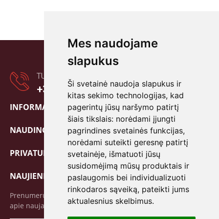
Mes naudojame
slapukus
TURITE KLAUSIMŲ?
Ši svetainė naudoja slapukus ir
+370 601 80838
kitas sekimo technologijas, kad
INFORMACIJA

pagerintų jūsų naršymo patirtį
šiais tikslais:
norėdami įjungti
NAUDINGA!

pagrindines svetainės funkcijas
,
norėdami suteikti geresnę patirtį
PRIVATUMO POLITIKA

svetainėje
,
išmatuoti jūsų
susidomėjimą mūsų produktais ir
NAUJIENLAIŠKIS
paslaugomis bei individualizuoti
rinkodaros sąveiką
,
pateikti jums
Prenumeruokite mūsų naujienlaiškį ir pirmieji sužinokite
aktualesnius skelbimus
.
apie naujausius pasiūlymus bei specialias akcijas!