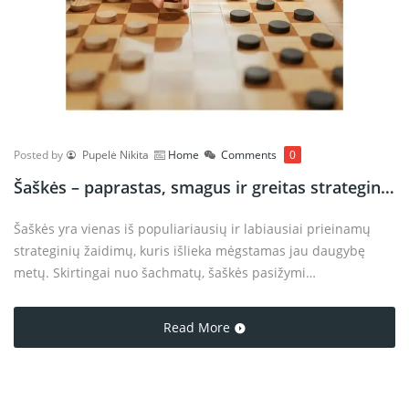
Posted by
Pupelė Nikita
Home
Comments
0
Šaškės – paprastas, smagus ir greitas strateginis žaidimas 2025 m.
Šaškės yra vienas iš populiariausių ir labiausiai prieinamų
strateginių žaidimų, kuris išlieka mėgstamas jau daugybę
metų. Skirtingai nuo šachmatų, šaškės pasižymi
paprastesnėmis taisyklėmis ir greitesniu žaidimo tempu, todėl
tinka tiems, kurie nori greitos ir įdomios pramogos be
Read More
sudėtingo mokymosi proceso.