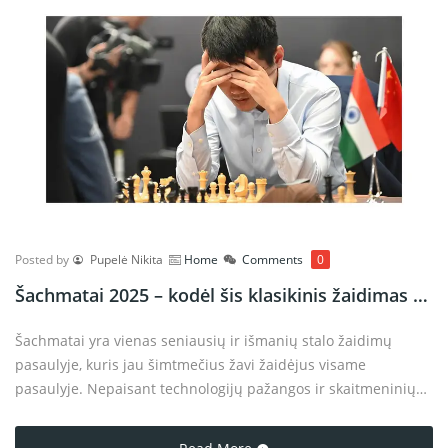
Posted by
Pupelė Nikita
Home
Comments
0
Šachmatai 2025 – kodėl šis klasikinis žaidimas vis dar toks populiarus?
Šachmatai yra vienas seniausių ir išmanių stalo žaidimų
pasaulyje, kuris jau šimtmečius žavi žaidėjus visame
pasaulyje. Nepaisant technologijų pažangos ir skaitmeninių
žaidimų gausos, šachmatai išlieka ne tik populiarūs, bet ir
nuolat auga savo gerbėjų skaičiumi. 2025 metais šachmatų