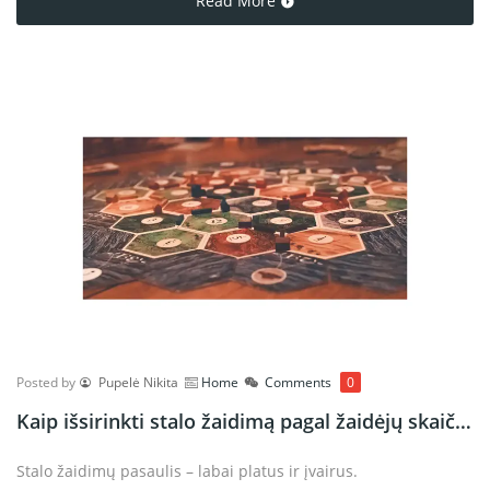
Read More
žavesys išlieka nepakitęs, o naujos tendencijos ir šiuolaikiniai
sprendimai leidžia dar labiau mėgautis šiuo žaidimu tiek
pradedantiesiems, tiek profesionalams.
Posted by
Pupelė Nikita
Home
Comments
0
Kaip išsirinkti stalo žaidimą pagal žaidėjų skaičių, sudėtingumą ir mechanikas?
Stalo žaidimų pasaulis – labai platus ir įvairus.