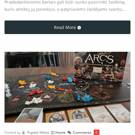
Pradedantiesiems kartais gali būti sunku pasirinkti žaidimą,
kuris atitiktų jų poreikius, o patyrusiems žaidėjams svarbu
rasti tinkamą iššūkį ir žaidimo stilių. Šiame straipsnyje
aptarsime, kaip rinktis stalo žaidimą pagal žaidėjų skaičių,
Read More
sudėtingumą, supažindinsime su populiariomis žaidimo
mechanikomis bei paaiškinsime skirtumus tarp kooperacinių
ir konkurencinių žaidimų.
Posted by
Pupelė Nikita
Home
Comments
0