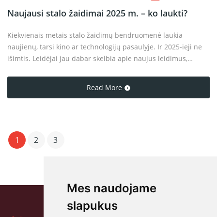
Naujausi stalo žaidimai 2025 m. – ko laukti?
Kiekvienais metais stalo žaidimų bendruomenė laukia
naujienų, tarsi kino ar technologijų pasaulyje. Ir 2025-ieji ne
išimtis. Leidėjai jau dabar skelbia apie naujus leidimus,
atnaujintas klasikas ir netikėtas kolaboracijas. Šiame įraše
apžvelgiu, kokie stalo žaidimai 2025 m. patraukė dėmesį, ką
Read More
verta sekti ir kas gali tapti naujaisiais favoritais šeimos ar
draugų rate.
1
2
3
Mes naudojame
slapukus