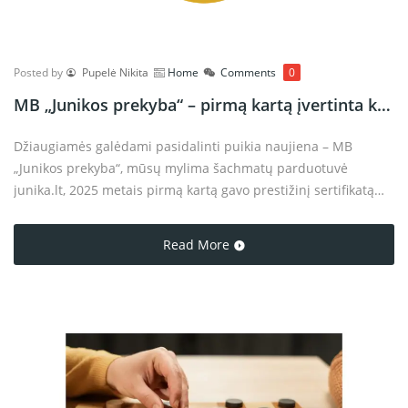
Posted by
Pupelė Nikita
Home
Comments
0
MB „Junikos prekyba“ – pirmą kartą įvertinta kaip „Stipriausi Lietuvoje“
Džiaugiamės galėdami pasidalinti puikia naujiena – MB
„Junikos prekyba“, mūsų mylima šachmatų parduotuvė
junika.lt, 2025 metais pirmą kartą gavo prestižinį sertifikatą
„Stipriausi Lietuvoje“, kurį suteikia kredito biuras Creditinfo.
Read More