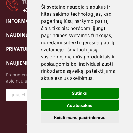
TURITE KLAUSIMŲ?
Ši svetainė naudoja slapukus ir
+370 601 80838
kitas sekimo technologijas, kad
INFORMACIJA

pagerintų jūsų naršymo patirtį
šiais tikslais:
norėdami įjungti
NAUDINGA!

pagrindines svetainės funkcijas
,
norėdami suteikti geresnę patirtį
PRIVATUMO POLITIKA

svetainėje
,
išmatuoti jūsų
susidomėjimą mūsų produktais ir
NAUJIENLAIŠKIS
paslaugomis bei individualizuoti
rinkodaros sąveiką
,
pateikti jums
Prenumeruokite mūsų naujienlaiškį ir pirmieji sužinokite
aktualesnius skelbimus
.
apie naujausius pasiūlymus bei specialias akcijas!
Sutinku
Prenumeruoti
Aš atsisakau
Keisti mano pasirinkimus
© 2026 JUNIKA.LT | Visos teisės saugomos.