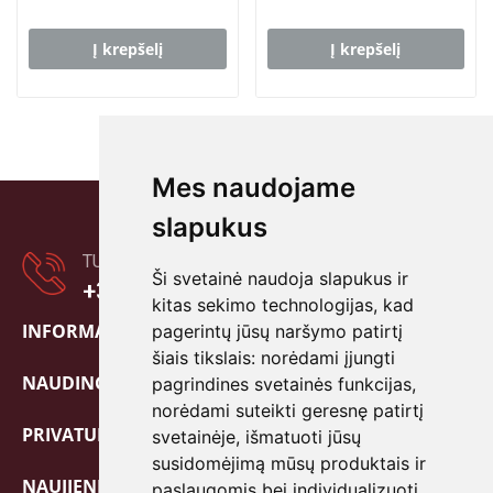
Į krepšelį
Į krepšelį
Mes naudojame
slapukus
TURITE KLAUSIMŲ?
Ši svetainė naudoja slapukus ir
+370 601 80838
kitas sekimo technologijas, kad
INFORMACIJA

pagerintų jūsų naršymo patirtį
šiais tikslais:
norėdami įjungti
NAUDINGA!

pagrindines svetainės funkcijas
,
norėdami suteikti geresnę patirtį
PRIVATUMO POLITIKA

svetainėje
,
išmatuoti jūsų
susidomėjimą mūsų produktais ir
NAUJIENLAIŠKIS
paslaugomis bei individualizuoti