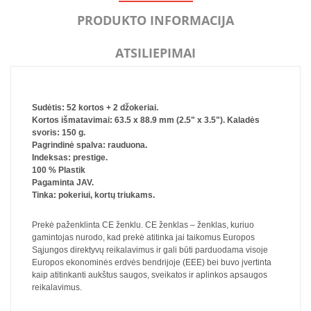
PRODUKTO INFORMACIJA
ATSILIEPIMAI
Sudėtis: 52 kortos + 2 džokeriai.
Kortos išmatavimai: 63.5 x 88.9 mm (2.5" x 3.5"). Kaladės
svoris: 150 g.
Pagrindinė spalva: rauduona.
Indeksas: prestige.
100 % Plastik
Pagaminta JAV.
Tinka: pokeriui, kortų triukams.
Prekė paženklinta CE ženklu. CE ženklas – ženklas, kuriuo
gamintojas nurodo, kad prekė atitinka jai taikomus Europos
Sąjungos direktyvų reikalavimus ir gali būti parduodama visoje
Europos ekonominės erdvės bendrijoje (EEE) bei buvo įvertinta
kaip atitinkanti aukštus saugos, sveikatos ir aplinkos apsaugos
reikalavimus.