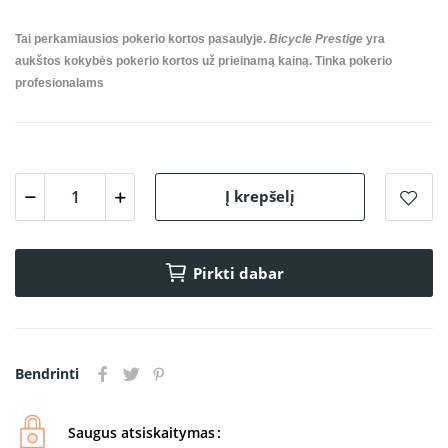
Tai perkamiausios pokerio kortos pasaulyje.
Bicycle Prestige
yra
aukštos kokybės pokerio kortos už prieinamą kainą. Tinka pokerio
profesionalams
Į krepšelį
Pirkti dabar
Bendrinti
Saugus atsiskaitymas