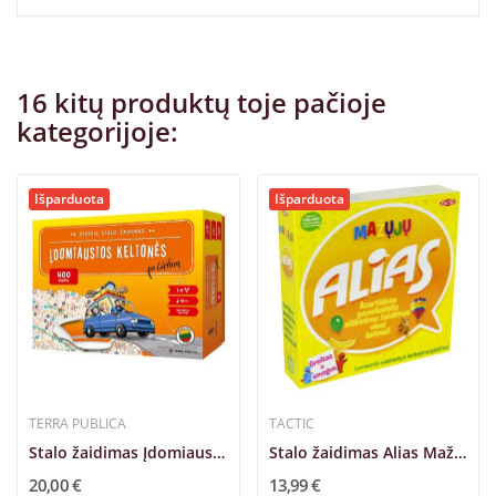
16 kitų produktų toje pačioje
kategorijoje:
Išparduota
Išparduota
TERRA PUBLICA
TACTIC
Stalo žaidimas Įdomiausios kelionės po...
Stalo žaidimas Alias Mažųjų TACTIC
20,00 €
13,99 €